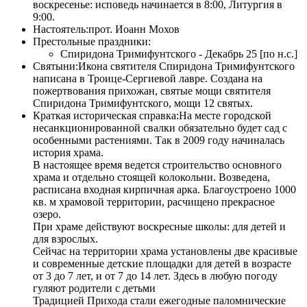
воскресенье: исповедь начинается в 8:00, Литургия в
9:00.
Настоятель:
прот. Иоанн Мохов
Престольные праздники:
Спиридона Тримифунтского - Декабрь 25 [по н.с.]
Святыни:
Икона святителя Спиридона Тримифунтского
написана в Троице-Сергиевой лавре. Создана на
пожертвования прихожан, святые мощи святителя
Спиридона Тримифунтского, мощи 12 святых.
Краткая историческая справка:
На месте городской
несанкционированной свалки обязательно будет сад с
особенными растениями. Так в 2009 году начиналась
история храма.
В настоящее время ведется строительство основного
храма и отдельно стоящей колокольни. Возведена,
расписана входная кирпичная арка. Благоустроено 1000
кв. м храмовой территории, расчищено прекрасное
озеро.
При храме действуют воскресные школы: для детей и
для взрослых.
Сейчас на территории храма установлены две красивые
и современные детские площадки для детей в возрасте
от 3 до 7 лет, и от 7 до 14 лет. Здесь в любую погоду
гуляют родители с детьми
Традицией Прихода стали ежегодные паломнические