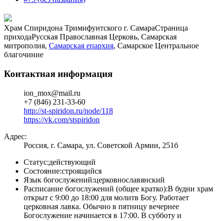
Храм Спиридона Тримифунтского г. Самара
Страница
прихода
Русская Православная Церковь, Самарская
митрополия,
Самарская епархия
, Самарское Центральное
благочиние
Контактная информация
ion_mox@mail.ru
+7 (846) 231-33-60
http://st-spiridon.ru/node/118
https://vk.com/stspiridon
Адрес:
Россия, г. Самара, ул. Советской Армии, 251б
Статус:
действующий
Состояние:
строящийся
Язык богослужений:
церковнославянский
Расписание богослужений (общее кратко):
В будни храм
открыт с 9:00 до 18:00 для молитв Богу. Работает
церковная лавка. Обычно в пятницу вечернее
Богослужение начинается в 17:00. В субботу и